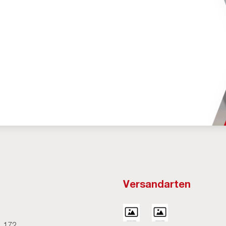
Versandarten
H
. 172