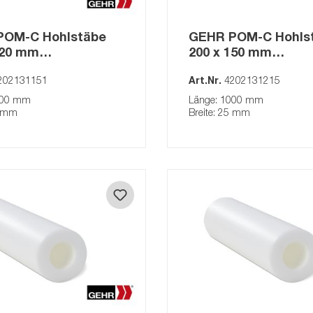
POM-C Hohlstäbe
GEHR POM-C Hohls
120 mm
200 x 150 mm
fartikel) natur
(Auslaufartikel) nat
202131151
Art.Nr.
4202131215
000 mm
Länge: 1000 mm
5 mm
Breite: 25 mm