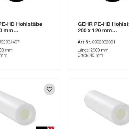
4kt-Stäbe
Rohre
E-HD Hohlstäbe
GEHR PE-HD Hohls
Schweissdraht
70 mm
200 x 120 mm
Scharniere
ufartikel) schwarz
(Auslaufartikel) sc
302031407
Art.Nr.
0302032001
000 mm
Länge: 2000 mm
5 mm
Breite: 40 mm
GEHR
stäbe
ten