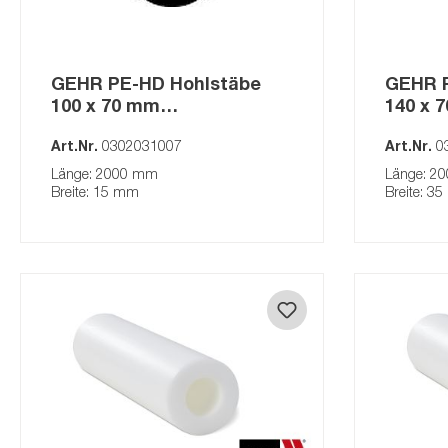
GEHR PEEK
GEHR ABS
GEHR PE-HD Hohlstäbe
GEHR P
GEHR PMMA
100 x 70 mm
140 x 
GEHR PP
(Auslaufartikel) schwarz
(Ausla
Art.Nr.
0302031007
Art.Nr.
0
GEHR PA
Länge: 2000 mm
Länge: 2
GEHR PE
Breite: 15 mm
Breite: 3
GEHR PVC
Kalandrierte Tafeln
MEDI-
Tafeln 2-seitig foliert
Voll
(kalandriert)
Plat
Tafeln (kalandriert)