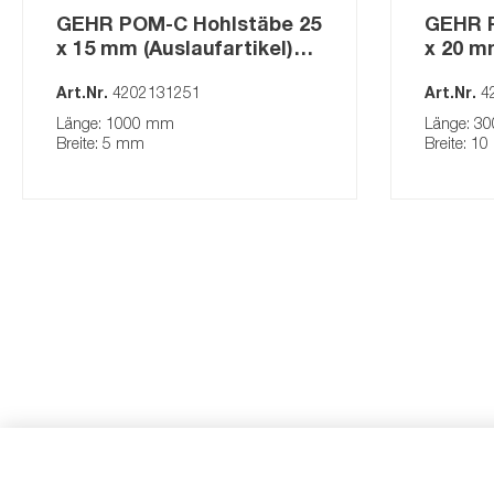
GEHR POM-C Hohlstäbe 25
GEHR P
x 15 mm (Auslaufartikel)
x 20 mm
natur
natur
Art.Nr.
4202131251
Art.Nr.
4
Länge: 1000 mm
Länge: 3
Breite: 5 mm
Breite: 1