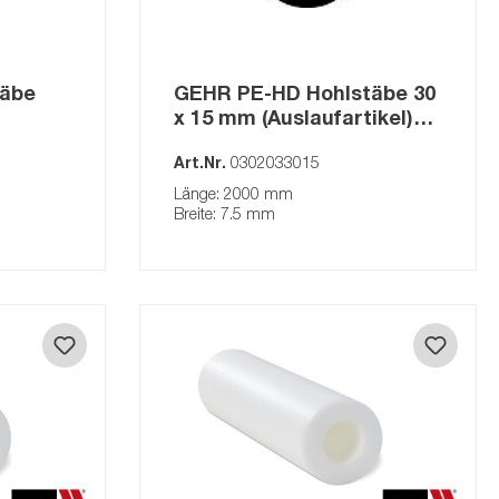
GEHR POM-ESD 9
GEHR PA6.6-30GF
täbe
GEHR PE-HD Hohlstäbe 30
GEHR PC
x 15 mm (Auslaufartikel)
GEHR ABS
hwarz
schwarz
Art.Nr.
0302033015
GEHR PET
Länge: 2000 mm
GEHR PA6.6
Breite: 7.5 mm