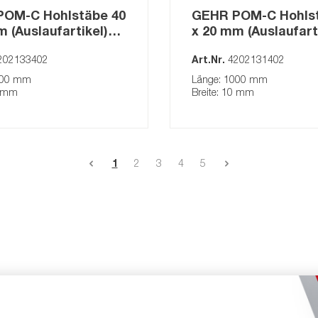
OM-C Hohlstäbe 40
GEHR POM-C Hohlst
 (Auslaufartikel)
x 20 mm (Auslaufart
natur
202133402
Art.Nr.
4202131402
000 mm
Länge: 1000 mm
0 mm
Breite: 10 mm
1
2
3
4
5