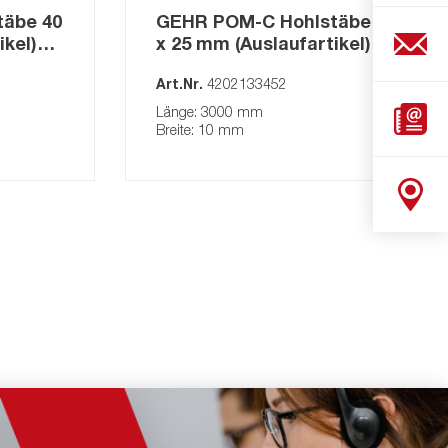
äbe 40
GEHR POM-C Hohlstäbe 45
ikel)
x 25 mm (Auslaufartikel)
natur
Art.Nr.
4202133452
Länge: 3000 mm
Breite: 10 mm