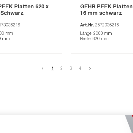
EEK Platten 620 x
GEHR PEEK Platten 
 Schwarz
16 mm schwarz
573036216
Art.Nr.
2572036216
000 mm
Länge: 2000 mm
20 mm
Breite: 620 mm
1
2
3
4