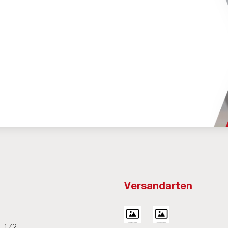
Versandarten
H
. 172