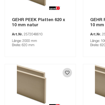
GEHR PEEK
GEHR ABS
GEHR PEEK Platten 620 x
GEHR P
GEHR PMMA
10 mm natur
10 mm 
GEHR PP
Art.Nr.
2572048610
Art.Nr.
2
GEHR PA
Länge: 2000 mm
Länge: 1
GEHR PE
Breite: 620 mm
Breite: 6
GEHR PVC
Kalandrierte Tafeln
MEDI-
Tafeln 2-seitig foliert
Voll
(kalandriert)
Plat
Tafeln (kalandriert)