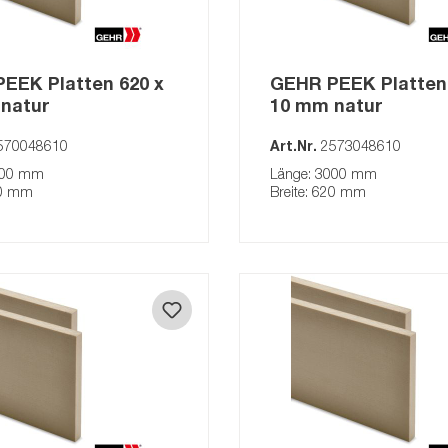
4kt-Stäbe
Rohre
EEK Platten 620 x
GEHR PEEK Platten 
Schweissdraht
natur
10 mm natur
Scharniere
570048610
Art.Nr.
2573048610
000 mm
Länge: 3000 mm
20 mm
Breite: 620 mm
GEHR
stäbe
ten