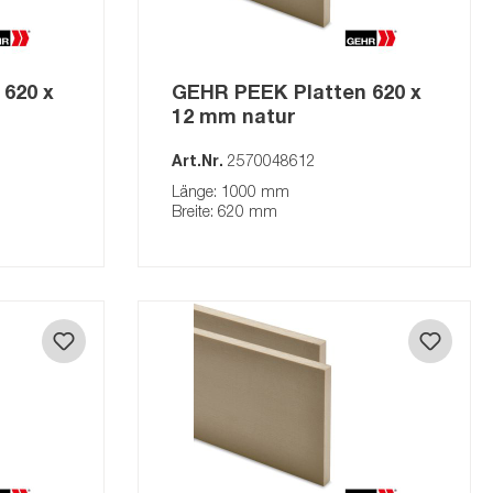
GEHR POM-ESD 9
GEHR PA6.6-30GF
620 x
GEHR PEEK Platten 620 x
GEHR PC
12 mm natur
GEHR ABS
Art.Nr.
2570048612
GEHR PET
Länge: 1000 mm
GEHR PA6.6
Breite: 620 mm