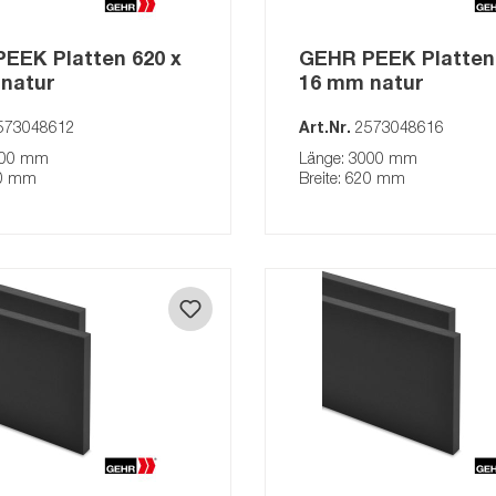
EEK Platten 620 x
GEHR PEEK Platten 
natur
16 mm natur
573048612
Art.Nr.
2573048616
000 mm
Länge: 3000 mm
20 mm
Breite: 620 mm