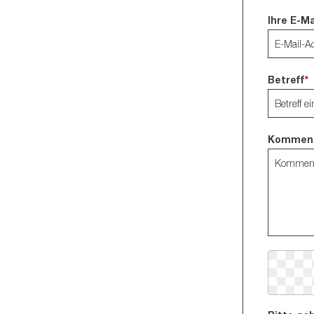
GEHR PEEK
Ihre E-M
GEHR ABS
GEHR PMMA
Betreff
*
GEHR PP
GEHR PA
GEHR PE
Kommen
GEHR PVC
Kalandrierte Tafeln
MEDI-
Tafeln 2-seitig foliert
Voll
(kalandriert)
Plat
Tafeln (kalandriert)