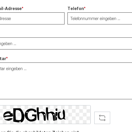
4kt-Stäbe
ail-Adresse
*
Telefon
*
Rohre
Schweissdraht
Scharniere
tar
*
GEHR
stäbe
ten