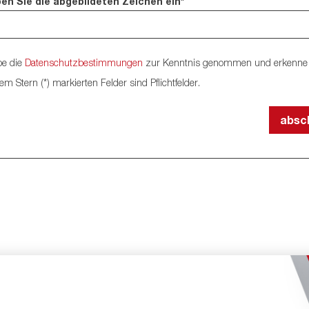
ben Sie die abgebildeten Zeichen ein*
be die
Datenschutzbestimmungen
zur Kenntnis genommen und erkenne 
em Stern (*) markierten Felder sind Pflichtfelder.
absc