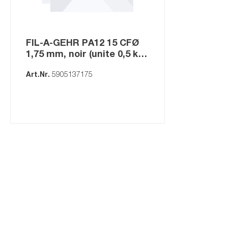
GEHR PEEK
GEHR ABS
FIL-A-GEHR PA12 15 CFØ
GEHR PMMA
1,75 mm, noir (unite 0,5 kg)
GEHR PP
noir
Art.Nr.
5905137175
GEHR PA
GEHR PE
GEHR PVC
Plaques calandrées
MEDI-
Plaques Filmé sur deux
Jonc
face(calandrées
Plaq
Feuilles (calandrées)